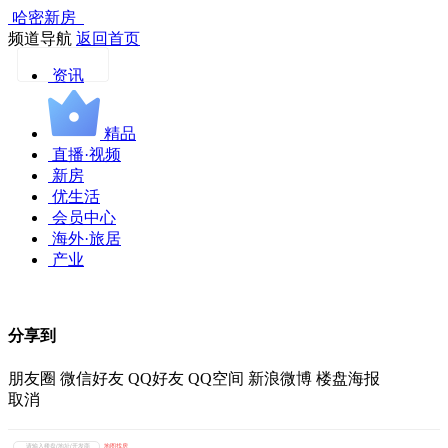
哈密新房
频道导航
返回首页
资讯
精品
直播·视频
新房
优生活
会员中心
海外·旅居
产业
分享到
朋友圈
微信好友
QQ好友
QQ空间
新浪微博
楼盘海报
取消
地图找房